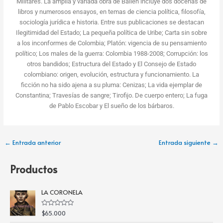
Militares. La amplia y variada obra de Ballén incluye dos docenas de
libros y numerosos ensayos, en temas de ciencia política, filosofía,
sociología jurídica e historia. Entre sus publicaciones se destacan
Ilegitimidad del Estado; La pequeña política de Uribe; Carta sin sobre
a los inconformes de Colombia; Platón: vigencia de su pensamiento
político; Los males de la guerra: Colombia 1988-2008; Corrupción: los
otros bandidos; Estructura del Estado y El Consejo de Estado
colombiano: origen, evolución, estructura y funcionamiento. La
ficción no ha sido ajena a su pluma: Cenizas; La vida ejemplar de
Constantina; Travesías de sangre; Tirofijo. De cuerpo entero; La fuga
de Pablo Escobar y El sueño de los bárbaros.
←
Entrada anterior
Entrada siguiente
→
Productos
LA CORONELA
$
65.000
V
a