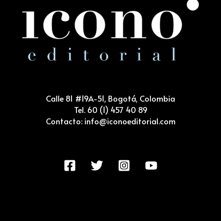
e
5
Calle 81 #19A-51, Bogotá, Colombia
Tel. 60 (1) 457 40 89
Contacto: info@iconoeditorial.com