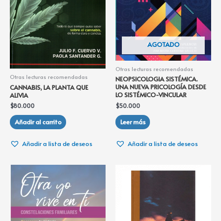
AGOTADO
Otras lecturas recomendadas
Otras lecturas recomendadas
NEOPSICOLOGIA SISTÉMICA.
UNA NUEVA PRICOLOGÍA DESDE
CANNABIS, LA PLANTA QUE
LO SISTÉMICO-VINCULAR
ALIVIA
$
50.000
$
80.000
Leer más
Añadir al carrito
Añadir a lista de deseos
Añadir a lista de deseos