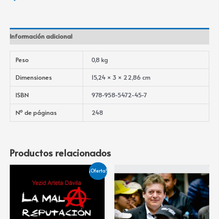
Información adicional
Peso
0,8 kg
Dimensiones
15,24 × 3 × 22,86 cm
ISBN
978-958-5472-45-7
Nº de páginas
248
Productos relacionados
El
El
¡Oferta!
precio
precio
original
actual
era:
es:
$25.000.
$20.000.