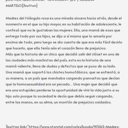
MARTELO[/button]
Madres del triángulo rosa es una mirada sincera hacia atrás, desde el
momento en el que su hijo mayor, en su habitación de adolescente, le
confesó que no le gustaban las mujeres. Ella, una mamá de esas que
entrega todo por sus hijos, se dijo a sí misma que lo amaría por
encima de todo, pero luego se dio cuenta de que era más fácil decirlo
que hacerlo, que ella tenía aún el corazón lleno de prejuicios.
Más que la historia de un chico que decidió salir del clóset en una de
las ciudades más machistas del país, esta es la historia de una
mamá valiente, llena de dudas y defectos que se puso de su lado.
Una mamá que soportó los chistes homofóbicos, que se enfrentó, a
su manera, a un país que marchaba cargando pancartas que decían
que la homosexualidad era un pecado… Una mujer que decidió que
era una estupidez perderse la oportunidad de vivir la vida junto a su
hijo solo porque la sociedad le decía que debía seguir cargando,
entre las manos, en su alma, un montón de prejuicios oxidados.
[button link=”https://www.storytel.com/co/es/books/915163-Madres-