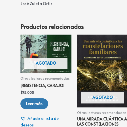
José Zuleta Ortiz
Productos relacionados
AGOTADO
Otras lecturas recomendadas
¡RESISTENCIA, CARAJO!
$
75.000
AGOTADO
Leer más
Otras lecturas recomendadas
Añadir a lista de
UNA MIRADA CUÁNTICA A
LAS CONSTELACIONES
deseos