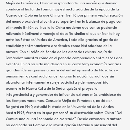
Mejía de Fernández, China el resplandor de una nación que ilumina,
conduce al lector de forma muy estructurada desde la época de la
Guerra del Opio en la que China. enfrentó por primera vez la reacción
del mundo occidental contra su superávit en la balanza de pago con
el Imperio Británico, hasta la China moderna que con su paciencia
milenaria hábilmente maneja el desafío similar al que enfrenta hoy
ante los Estados Unidos de América, todo ello gracias al grado de
erudición y entrenamiento académico como historiadora de la
autora. Con el telón de fondo de las dinastías chinas, Mejía de
Fernández muestra cómo en el periodo comprendido entre estos dos
eventos China ha sido moldeada en su carácter y economía por tres
grandes líderes quienes a partir del entretejimiento de filosofías y
pensamientos contradictorios forjaron la nación actual, que sin
abandonar internamente su eje socialista y de monopartido,
acomete la Nueva Ruta de la Seda, quizás el proyecto
integracionista y generador de influencia externa más ambicioso de
los tiempos modernos. Consuelo Mejía de Fernández, nacida en
Bogotá en 1940, estudió Historia en la Universidad de los Andes
hasta 1993, fecha en la que presentó su disertación sobre China “Del
Comunismo a una Economía de Mercado”. Desde entonces la autora
ha dedicado su tiempo a la investigación literaria y presencial del