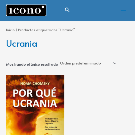
Ir
Main
Buscar
al
Menu
contenido
Inicio
/ Productos etiquetados “Ucrania”
Ucrania
Mostrando el único resultado