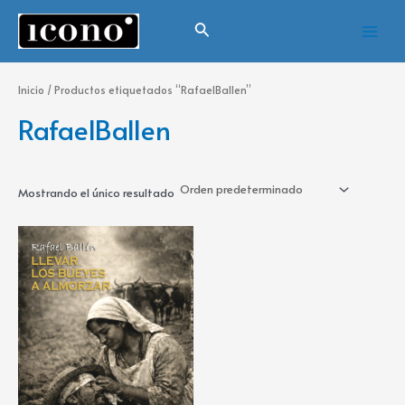
Ir
Main
Buscar
al
Menu
contenido
Inicio
/ Productos etiquetados “RafaelBallen”
RafaelBallen
Mostrando el único resultado